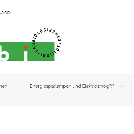
 Logo.
onen
Energiesparlampen und Elektrosmog?!?
⟶